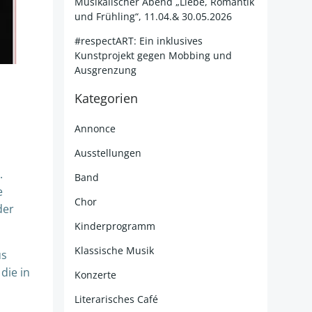
Musikalischer Abend „Liebe, Romantik
und Frühling“, 11.04.& 30.05.2026
#respectART: Ein inklusives
Kunstprojekt gegen Mobbing und
Ausgrenzung
Kategorien
Annonce
Ausstellungen
.
Band
e
Chor
der
Kinderprogramm
Klassische Musik
us
die in
Konzerte
Literarisches Café