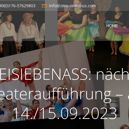
49(0)176-57629803
info@zmo-omnibus.com
HOME
EISIEBENASS: näch
eateraufführung –
14./15.09.2023