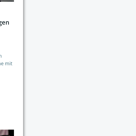
gen
m
he mit