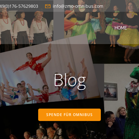
49(0)176-57629803
info@zmo-omnibus.com
HOME
Blog
SPENDE FÜR OMNIBUS