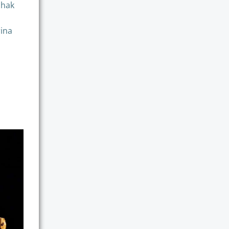
chak
rina