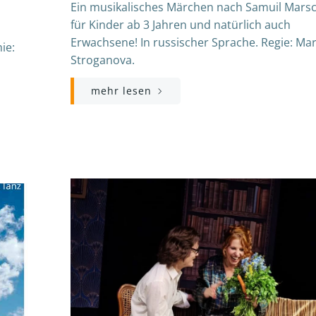
Ein musikalisches Märchen nach Samuil Mars
für Kinder ab 3 Jahren und natürlich auch
Erwachsene! In russischer Sprache. Regie: Ma
ie:
Stroganova.
mehr lesen