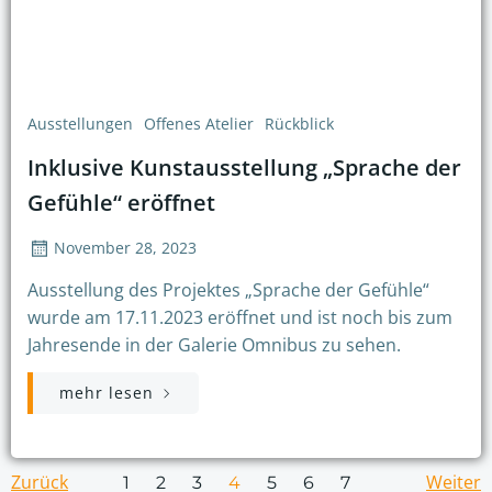
Ausstellungen
Offenes Atelier
Rückblick
Inklusive Kunstausstellung „Sprache der
Gefühle“ eröffnet
November 28, 2023
Ausstellung des Projektes „Sprache der Gefühle“
wurde am 17.11.2023 eröffnet und ist noch bis zum
Jahresende in der Galerie Omnibus zu sehen.
mehr lesen
Zurück
Page
Page
Page
Page
Page
Page
Weiter
Page
1
2
3
4
5
6
7