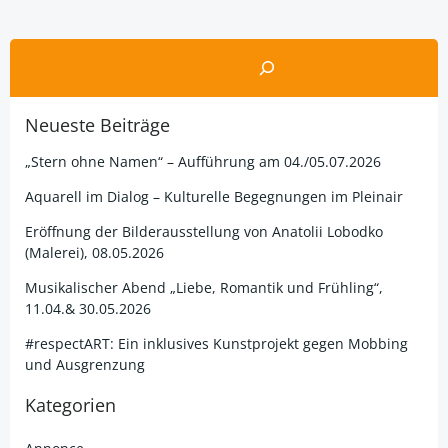
Posts
Posts
Po
navigation
navigation
nav
Suchen
Neueste Beiträge
„Stern ohne Namen“ – Aufführung am 04./05.07.2026
Aquarell im Dialog – Kulturelle Begegnungen im Pleinair
Eröffnung der Bilderausstellung von Anatolii Lobodko
(Malerei), 08.05.2026
Musikalischer Abend „Liebe, Romantik und Frühling“,
11.04.& 30.05.2026
#respectART: Ein inklusives Kunstprojekt gegen Mobbing
und Ausgrenzung
Kategorien