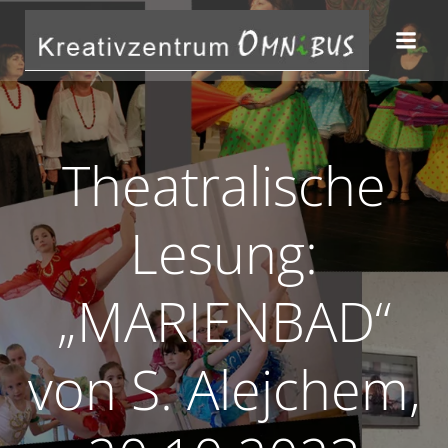
Zum
Inhalt
springen
Theatralische
Lesung:
„MARIENBAD“
von S. Alejchem,