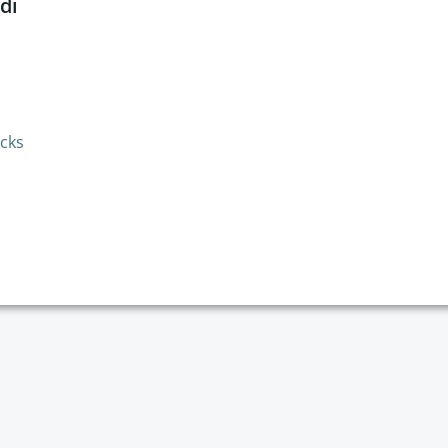
di
cks