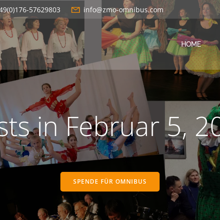
49(0)176-57629803
info@zmo-omnibus.com
HOME
sts in Februar 5, 2
SPENDE FÜR OMNIBUS